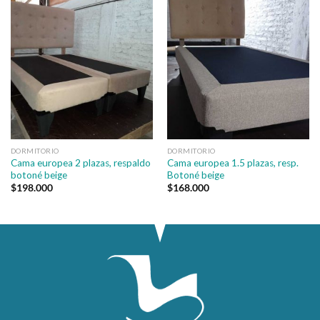
DORMITORIO
DORMITORIO
Cama europea 2 plazas, respaldo
Cama europea 1.5 plazas, resp.
botoné beige
Botoné beige
$
198.000
$
168.000