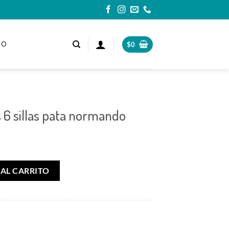
TO
$
0
6 sillas pata normando
 normando cantidad
AL CARRITO