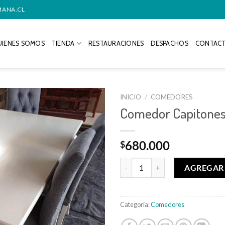
MANA.CL
IENES SOMOS
TIENDA
RESTAURACIONES
DESPACHOS
CONTAC
INICIO
/
COMEDORES
Comedor Capitones 
680.000
$
Comedor Capitones 6 sillas pata
AGREGAR 
Categoría:
Comedores