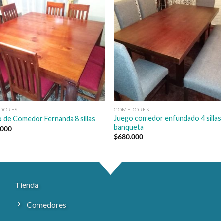
DORES
COMEDORES
Juego comedor enfundado 4 sillas
 de Comedor Fernanda 8 sillas
banqueta
.000
$
680.000
Tienda
Comedores