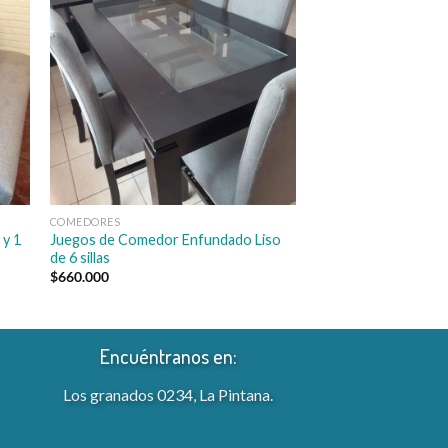
COMEDORES
COMEDORES
 y 1
Juegos de Comedor Enfundado Liso
Comedor Capitone 10
de 6 sillas
vidrio
$
660.000
$
1.350.000
Encuéntranos en:
Los granados 0234, La Pintana.