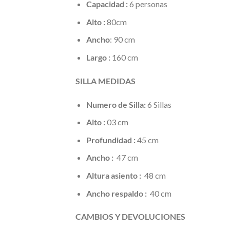
Capacidad :
6 personas
Alto :
80cm
Ancho
: 90 cm
Largo :
160 cm
SILLA MEDIDAS
Numero de Silla:
6 Sillas
Alto :
03 cm
Profundidad :
45 cm
Ancho :
47 cm
Altura asiento :
48 cm
Ancho respaldo :
40 cm
CAMBIOS Y DEVOLUCIONES