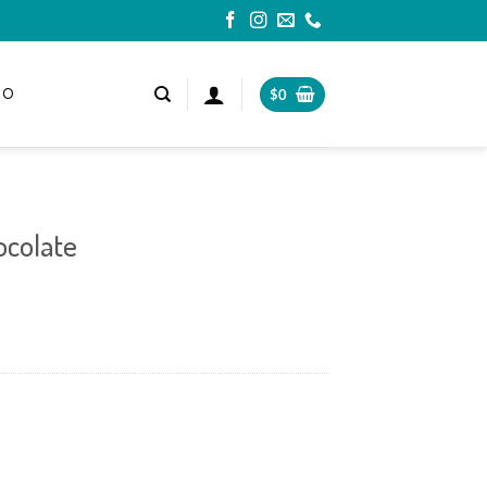
TO
$
0
ocolate