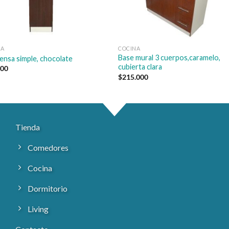
NA
COCINA
Base mural 3 cuerpos,caramelo,
nsa simple, chocolate
cubierta clara
000
$
215.000
Tienda
Comedores
Cocina
Dormitorio
Living