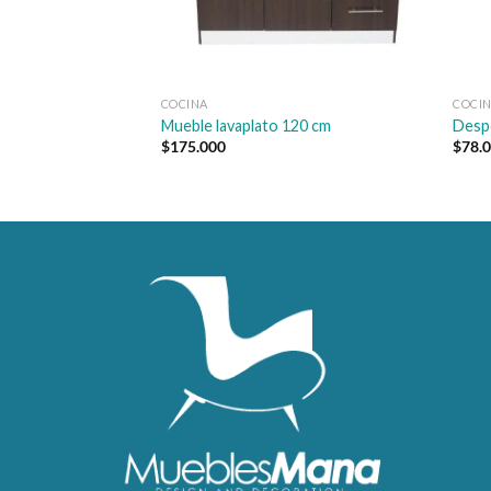
COCINA
COCI
Mueble lavaplato 120 cm
Despe
$
175.000
$
78.