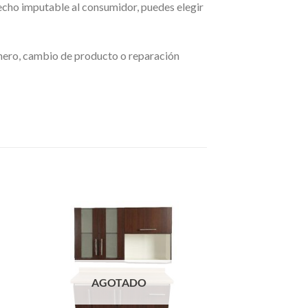
 hecho imputable al consumidor, puedes elegir
dinero, cambio de producto o reparación
AGOT
COCINA
Compacto 3 cuerpos,
cubierta clara
$
145.000
AGOTADO