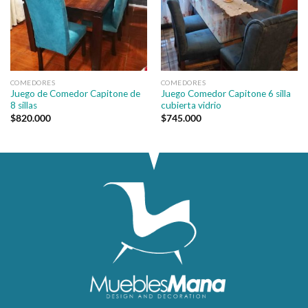
COMEDORES
COMEDORES
Juego de Comedor Capitone de
Juego Comedor Capitone 6 silla
8 sillas
cubierta vidrio
$
820.000
$
745.000