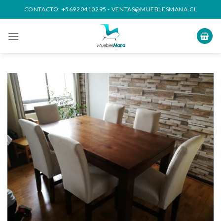
Skip
CONTACTO:
+56920410295
-
VENTAS@MUEBLESMANA.CL
to
content