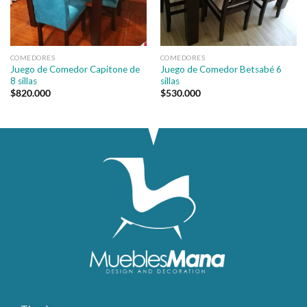
COMEDORES
COMEDORES
Juego de Comedor Capitone de
Juego de Comedor Betsabé 6
8 sillas
sillas
$
820.000
$
530.000