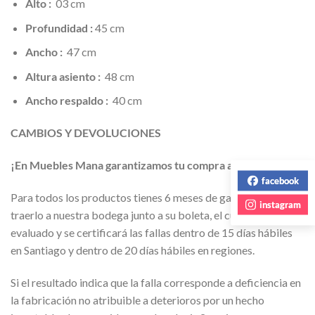
Alto :
03 cm
Profundidad :
45 cm
Ancho :
47 cm
Altura asiento :
48 cm
Ancho respaldo :
40 cm
CAMBIOS Y DEVOLUCIONES
¡En Muebles Mana garantizamos tu compra ante fallas!
facebook
Para todos los productos tienes 6 meses de garantía para
instagram
traerlo a nuestra bodega junto a su boleta, el cual será
evaluado y se certificará las fallas dentro de 15 días hábiles
en Santiago y dentro de 20 días hábiles en regiones.
Si el resultado indica que la falla corresponde a deficiencia en
la fabricación no atribuible a deterioros por un hecho