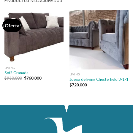
PRODUCTOS RELACIONADOS
¡Oferta!
LIVING
Sofá Granada
LIVING
El
El
$
960.000
$
760.000
Juego de living Chesterfield 3-1-1
precio
precio
$
720.000
original
actual
era:
es:
$960.000.
$760.000.